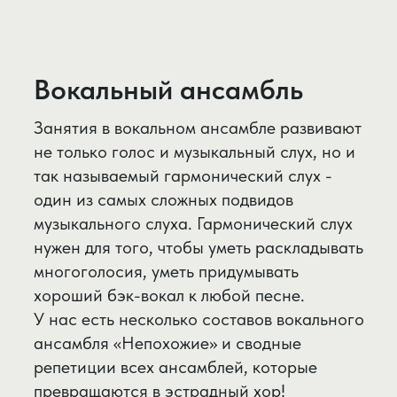
Фортепиано
Занятия на фортепиано позволяют не
только овладеть инструментом, играть
любимые произведения и
аккомпанировать себе, но и
способствуют умственному, физическому
и психическому развитию.
Расскажем все об игровом аппарате,
правильной постановке рук, а главное -
покажем как этого добиться.