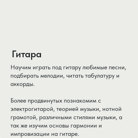
Ритмика
Ритмика - это музыкальная дисциплина,
основная цель которой - развитие у детей
чувства ритма. Занятия способствуют
формированию образного мышления у
детей, активизируют восприятие музыки
через движения, развивают музыкальную
память, формируют восприятие жанра,
характера музыки, темпа, метроритма,
определенных ритмических фигур. В
дальнейшем это помогает на занятиях по
вокалу точнее исполнять ритмический
рисунок, чувствовать музыкальный
квадрат и метр, и, конечно же, на сцене
во время выступлений. Рекомендовано
абсолютно всем детям от 4 до 7 лет.
Занятия мелкогрупповые.