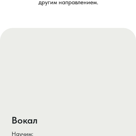
Вокал
Научим:
петь эстраду, рок и джаз;
разбираться в нюансах стилистики
современных направлений;
осознанно управлять голосовым
аппаратом, понимая вокальную
анатомию; использовать популярные
вокальные приемы, техники экстрим
вокала.
Обучим основам импровизации.