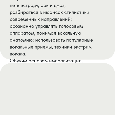
Вокальный ансамбль
Занятия в вокальном ансамбле развивают
не только голос и музыкальный слух, но и
так называемый гармонический слух -
один из самых сложных подвидов
музыкального слуха. Гармонический слух
нужен для того, чтобы уметь раскладывать
многоголосия, уметь придумывать
хороший бэк-вокал к любой песне.
У нас есть несколько составов вокального
ансамбля «Непохожие» и сводные
репетиции всех ансамблей, которые
превращаются в эстрадный хор!