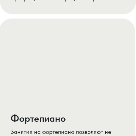
Гитара
Научим играть под гитару любимые песни,
подбирать мелодии, читать табулатуру и
аккорды.
Более продвинутых познакомим с
электрогитарой, теорией музыки, нотной
грамотой, различными стилями музыки, а
так же изучим основы гармонии и
импровизации на гитаре.