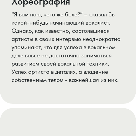
ООО «Школа Наталии Кучмей»
Приморский край, г. Владивосток,
Пр. 100-летия Владивостока дом
103 офис 242,
Фонтанная 17, офис 6
nmk-vl@mail.ru
8(914)330-46-46
НАВИГАЦИЯ
ДОКУМЕНТЫ
О нас
Образовательная
лицензия
Обучение
Документы
Клипы