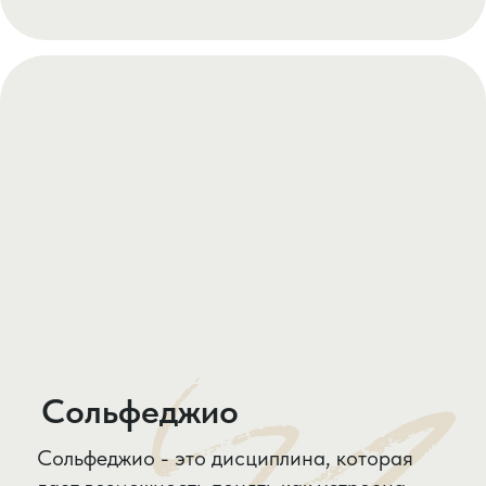
Хореография
“Я вам пою, чего же боле?” – сказал бы
какой-нибудь начинающий вокалист.
Однако, как известно, состоявшиеся
артисты в своих интервью неоднократно
упоминают, что для успеха в вокальном
деле вовсе не достаточно заниматься
развитием своей вокальной техники.
Успех артиста в деталях, а владение
собственным телом - важнейшая из них.