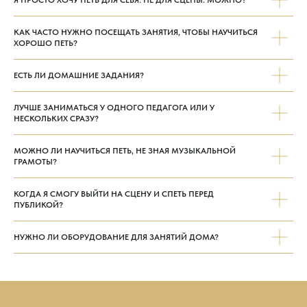
Клипы
Галерея
КАК ЧАСТО НУЖНО ПОСЕЩАТЬ ЗАНЯТИЯ, ЧТОБЫ НАУЧИТЬСЯ
События
ХОРОШО ПЕТЬ?
Отзывы
ЕСТЬ ЛИ ДОМАШНИЕ ЗАДАНИЯ?
©2026 «Школа Наталии Кучмей» —
ЛУЧШЕ ЗАНИМАТЬСЯ У ОДНОГО ПЕДАГОГА ИЛИ У
копирование и иное использование
НЕСКОЛЬКИХ СРАЗУ?
материалов сайта без разрешения
правообладателя запрещено.
МОЖНО ЛИ НАУЧИТЬСЯ ПЕТЬ, НЕ ЗНАЯ МУЗЫКАЛЬНОЙ
ГРАМОТЫ?
КОГДА Я СМОГУ ВЫЙТИ НА СЦЕНУ И СПЕТЬ ПЕРЕД
ПУБЛИКОЙ?
НУЖНО ЛИ ОБОРУДОВАНИЕ ДЛЯ ЗАНЯТИЙ ДОМА?