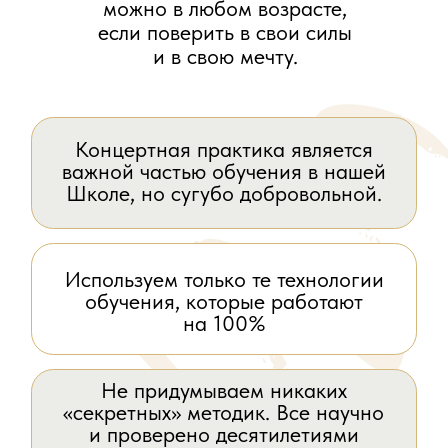
Не придумываем никаких
«секретных» методик. Все научно
и проверено десятилетиями
на более чем 1000 учащихся.
Выстраиваем программу обучения
так, что Вы научитесь петь
профессионально и навсегда!
ЗАПИСАТЬСЯ
{ Взрослое направление }
Программа
обучения
{ 01 }