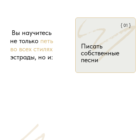
на своем
Организовывать
вокальном
свои концерты
навыке!
ЗАПИСАТЬСЯ
{ Вопросы }
Часто задаваемые
вопросы
и ответы на них