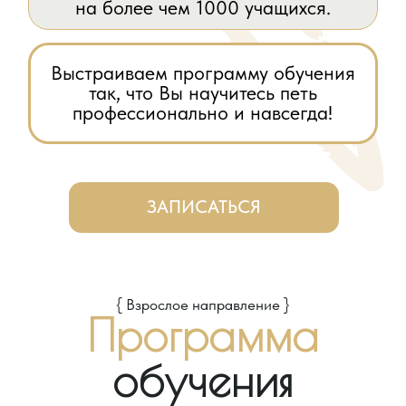
Вы научитесь
не только
петь
Писать
во всех стилях
собственные
эстрады, но и:
песни
{ 02 }
{ 03 }
Работать
Записываться
с музыкантами
на студии
в команде
звукозаписи
{ 04 }
{ 05 }
Зарабатывать