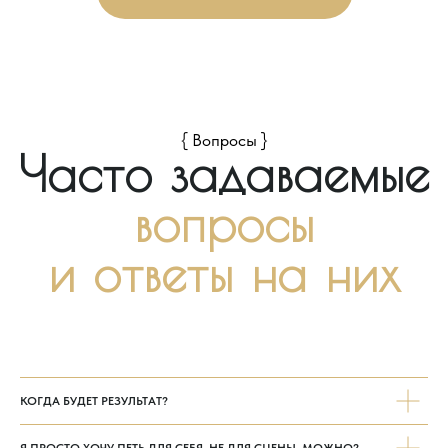
ООО «Школа Наталии Кучмей»
Приморский край, г. Владивосток,
Пр. 100-летия Владивостока дом
103 офис 242,
Фонтанная 17, офис 6
nmk-vl@mail.ru
8(914)330-46-46
НАВИГАЦИЯ
ДОКУМЕНТЫ
КОГДА БУДЕТ РЕЗУЛЬТАТ?
О нас
Образовательная
лицензия
Обучение
Документы
Я ПРОСТО ХОЧУ ПЕТЬ ДЛЯ СЕБЯ. НЕ ДЛЯ СЦЕНЫ. МОЖНО?